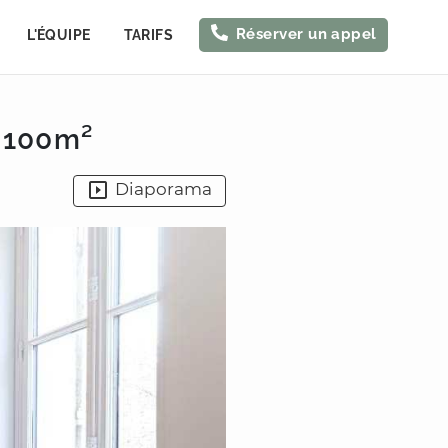
Réserver un appel
L'ÉQUIPE
TARIFS
 100m²
Diaporama