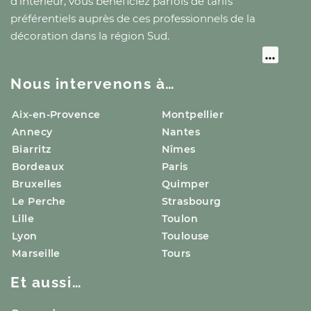
d’intérieur, vous bénéficiez parfois de tarifs
préférentiels auprès de ces professionnels de la
décoration
dans la région Sud
.
Nous intervenons à…
Aix-en-Provence
Montpellier
Annecy
Nantes
Biarritz
Nîmes
Bordeaux
Paris
Bruxelles
Quimper
Le Perche
Strasbourg
Lille
Toulon
Lyon
Toulouse
Marseille
Tours
Et aussi…